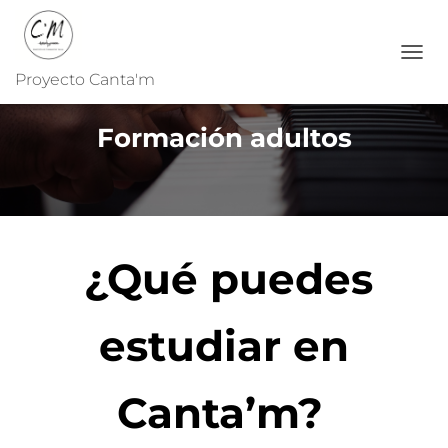
C
Proyecto Canta'm
A
M
B
Formación adultos
I
A
R
M
O
D
O
¿Qué puedes
D
E
N
estudiar en
A
V
E
G
Canta’m?
A
C
I