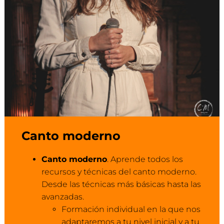
Canto moderno
Canto moderno
. Aprende todos los
recursos y técnicas del canto moderno.
Desde las técnicas más básicas hasta las
avanzadas.
Formación individual en la que nos
adaptaremos a tu nivel inicial y a tu